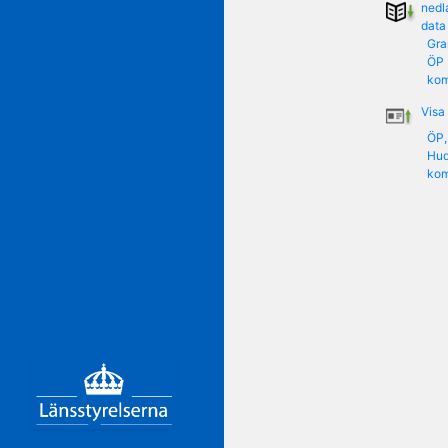
nedl
hamnområdet, antagen
data
2013-10-01.
Gra
- Granskningsyttrande över t
ÖP 
LIS-områden,
ko
antagen 2014-02-01.
- Granskningsyttrande över t
Visa
Vindkraft, antagen
2014-10-01.
ÖP,
Hud
ko