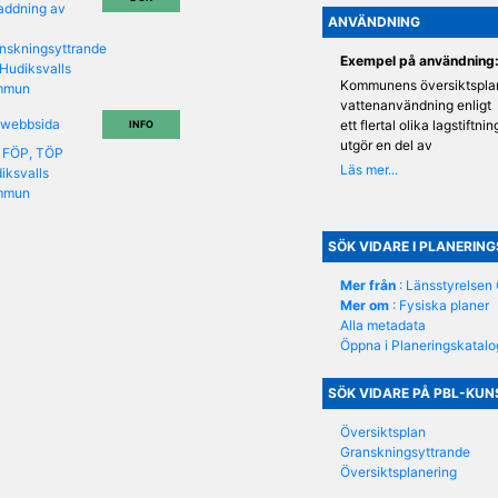
addning av
ANVÄNDNING
nskningsyttrande
ematiskt tillägg till översiktsplan (TÖP)
Exempel på användning
Hudiksvalls
Kommunens översiktsplan 
mmun
vattenanvändning enligt
ematiskt tillägg till översiktsplan (TÖP)
 webbsida
ett flertal olika lagstiftn
INFO
utgör en del av
 FÖP, TÖP
översiktsplanen, vägleder 
iksvalls
bygglovsgivning, infrastr
mmun
koncessionsärenden.
SÖK VIDARE I PLANERIN
Mer från
: Länsstyrelsen
Mer om
: Fysiska planer
Alla metadata
Öppna i Planeringskatal
SÖK VIDARE PÅ PBL-KU
Översiktsplan
Granskningsyttrande
Översiktsplanering