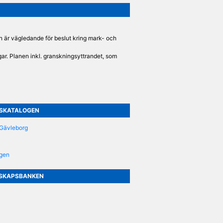
:
är vägledande för beslut kring mark- och
ingar. Planen inkl. granskningsyttrandet, som
beslut vid t.ex. detaljplanering,
uktur- och
GSKATALOGEN
 Gävleborg
ogen
NSKAPSBANKEN