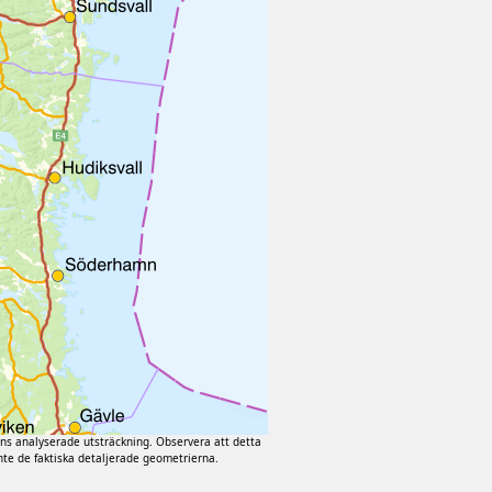
 analyserade utsträckning. Observera att detta
nte de faktiska detaljerade geometrierna.