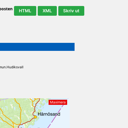
 posten
HTML
XML
Skriv ut
un.Hudiksvall
Maximera