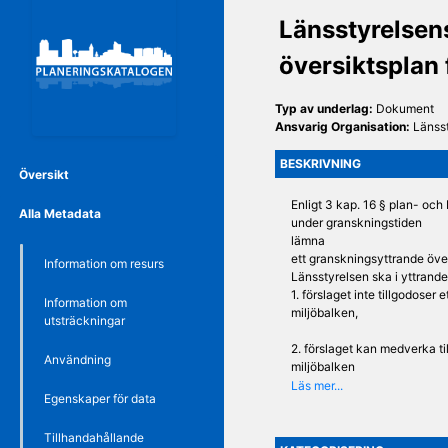
Länsstyrelsen
översiktsplan
Typ av underlag:
Dokument
Ansvarig Organisation:
Länss
BESKRIVNING
Översikt
Enligt 3 kap. 16 § plan- oc
Alla Metadata
under granskningstiden
lämna
ett granskningsyttrande över
Information om resurs
Länsstyrelsen ska i yttrand
1. förslaget inte tillgodoser e
Information om
miljöbalken,
utsträckningar
2. förslaget kan medverka til
Användning
miljöbalken
inte
Egenskaper för data
följs,
3. redovisningen av områden
Tillhandahållande
lägen inte är förenlig