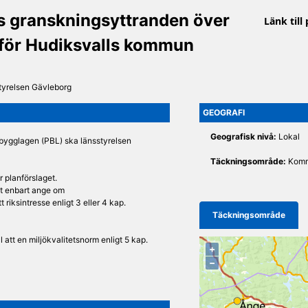
s granskningsyttranden över
Länk till
 för Hudiksvalls kommun
tyrelsen Gävleborg
GEOGRAFI
Geografisk nivå:
Lokal
h bygglagen (PBL) ska länsstyrelsen
Täckningsområde:
Komm
 planförslaget.
et enbart ange om
tt riksintresse enligt 3 eller 4 kap.
Täckningsområde
l att en miljökvalitetsnorm enligt 5 kap.
+
−
 för landsbygdsutveckling i strandnära